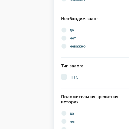
Необходим залог
да
нет
неважно
Тип залога
ПТС
Положительная кредитная
история
да
нет