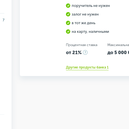
поручитель не нужен
залог не нужен
7
в тот же день
на карту, наличными
Процентная ставка
Максимальна
от 21%
до 5 000 
Другие продукты банка 1