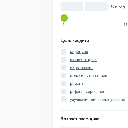
% в год
0
13
Цель кредита
медицина
на любые цели
образование
отдых и путешествия
ремонт
рефинансирование
улучшение жилищных условий
Возраст заемщика