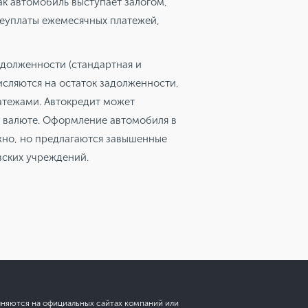
как автомобиль выступает залогом,
неуплаты ежемесячных платежей,
адолженности (стандартная и
исляются на остаток задолженности,
атежами. Автокредит может
ой валюте. Оформление автомобиля в
жно, но предлагаются завышенные
вских учреждений.
лняются на официальных сайтах компаний или