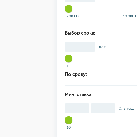
200 000
10 000 
Выбор срока:
лет
1
По сроку:
Мин. ставка:
% в год
10