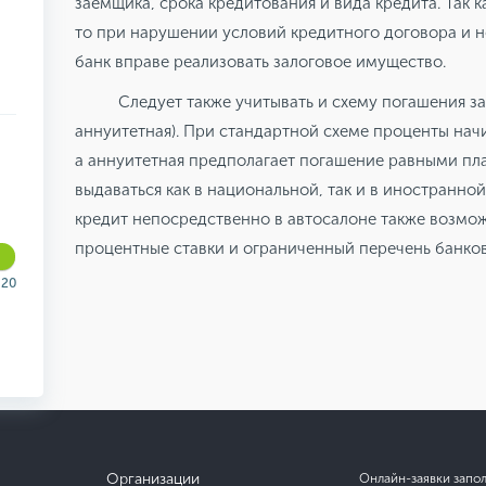
заемщика, срока кредитования и вида кредита. Так 
то при нарушении условий кредитного договора и 
банк вправе реализовать залоговое имущество.
Следует также учитывать и схему погашения з
аннуитетная). При стандартной схеме проценты нач
а аннуитетная предполагает погашение равными пл
выдаваться как в национальной, так и в иностранн
кредит непосредственно в автосалоне также возмо
процентные ставки и ограниченный перечень банко
20
Организации
Онлайн-заявки запо